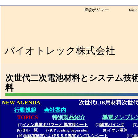
導電ポリマー Ionic Liquid Pioneer in J
パイオトレック株式会社
次世代二次電池材料とシステム技術
料
NEW AGENDA
次世代LIB用材料次世
行動規範
会社案内
TOPICS
特別
製品紹介
導電メンブレ
(1)
イオン導電ポリマーと-導電膜シート
(2)
導電バインダ
(3)
(6)
セル一覧
(7)
CP coating Separator
(8)
イオン液体
(
(10)
固体電解質およびＳＳＥ導電メンブレンシート
(11)
高