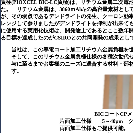
負極(PIOXCEL BIC-LC負極)は、リチウム金属
た。 リチウム金属は、3860ｍAh/gの高容量素材
が、その弱点であるデンドライトの発生、クーロン効
レンジして参りましたがデンドライトを抑制が出来て
に使用する実用化技術は、開発途上であるとここ数年
る目標を達成したのがCSIROとの共同開発の成果と
当社は、この導電コート加工リチウム金属負極を世界市場
そして、このリチウム金属負極仕様の各種次世代セ
与に至るまでお客様のニーズに適合する材料・部材
す。
BICコートCPメンブレン
片面加工仕様 5～40μm グレード 5μｍ
両面加工仕様もご提供可能。