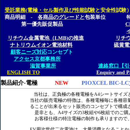
受託業務(電極・セル製作及び性能試験
と安全性試験
商品明細 -
各商品のグレードと
包装単位
特別販
第一優先販促製品
リチウム金属電池（LMB)の推進
リチ
ナトリウムイオン電池材料
硫黄電
顧客ニーズ対応
コンセプト
アクセス
京都事務所
滋賀事業所
連絡窓口【引
ENGLISH TO
Enquiry and P
製品紹介-電極
NEW
PIOXCEL BIC-
当社は、正負極の各種電極をA4シートサイズ
当社の販売電極の特徴は、各種電極毎に各種容
ることが出来るセット販売のコンセプトで構成
是非とも、A4サイズの3枚組や6枚組でのご購
お客様仕様の特注電極の制作も承りますので
EV用次世代二次電池は、大量消費となること