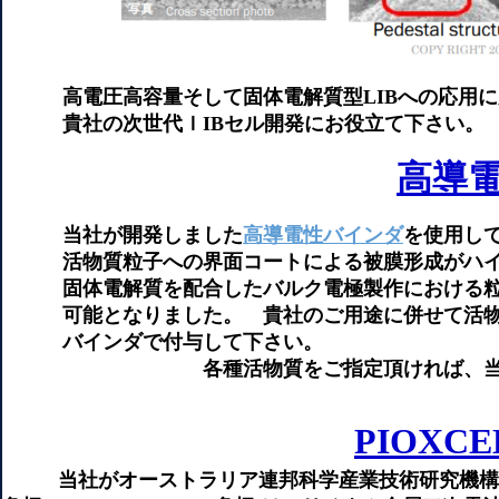
高電圧高容量そして固体電解質型LIBへの応用に
貴社の次世代ｌIBセル開発にお役立て下さい。
高導
当社が開発しました
高導電性バインダ
を使用し
活物質粒子への界面コートによる被膜形成がハイニッ
固体電解質を配合したバルク電極製作における粒子界面抵抗
可能となりました。 貴社のご用途に併せて活物質
バインダで付与して下さい。
各種活物質をご指定頂ければ、当社の電極
PIOXCE
当社がオーストラリア連邦科学産業技術研究機構（C