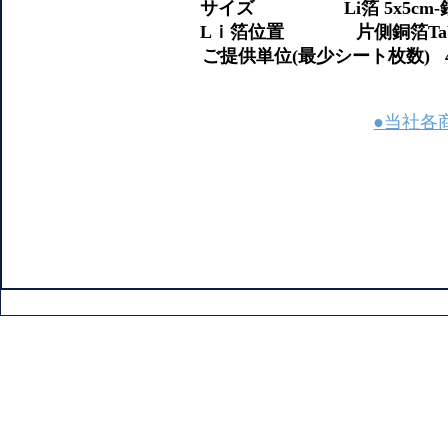
サイズ Li箔 5x5cm-銅箔5x7.5cm, 
Lｉ箔位置 片側銅箔Tab2.5cm幅 L
ご提供単位(最少シート枚数)
●当社各